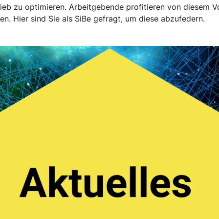
rieb zu optimieren. Arbeitgebende profitieren von diesem V
n. Hier sind Sie als SiBe gefragt, um diese abzufedern.