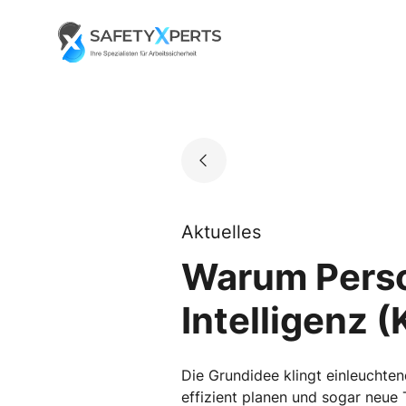
Skip
to
Go to landing page.
content
Aktuelles
Warum Perso
Intelligenz (
Die Grundidee klingt einleuchtend
effizient planen und sogar neu