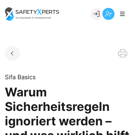
Skip
to
Go to landing page.
content
Willkommen
Registrierung
bei
per
SafetyXperts
Kundennumme
Sifa Basics
Warum
Sicherheitsregeln
ignoriert werden –