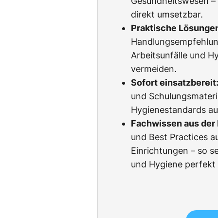
Gesundheitswesen – l
direkt umsetzbar.
Praktische Lösunge
Handlungsempfehlun
Arbeitsunfälle und H
vermeiden.
Sofort einsatzbereit
und Schulungsmateria
Hygienestandards au
Fachwissen aus der 
und Best Practices a
Einrichtungen – so s
und Hygiene perfekt