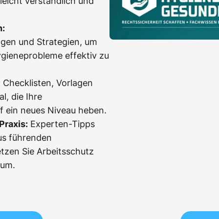
eicht verständlich und
n:
gen und Strategien, um
ygieneprobleme effektiv zu
:
Checklisten, Vorlagen
l, die Ihre
f ein neues Niveau heben.
Praxis:
Experten-Tipps
us führenden
etzen Sie Arbeitsschutz
 um.