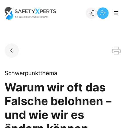
Skip
to
Go to landing page.
content
Willkommen
Registrierung
bei
per
SafetyXperts
Kundennumme
Schwerpunktthema
Warum wir oft das
Falsche belohnen –
und wie wir es