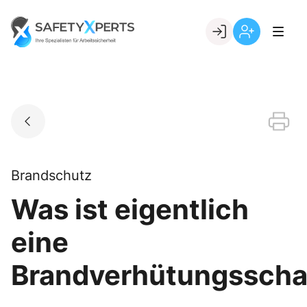
Skip
to
Go to landing page.
content
Willkommen
Registrierung
bei
per
SafetyXperts
Kundennumme
Brandschutz
Was ist eigentlich
eine
Brandverhütungssch