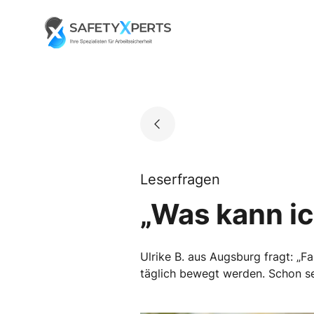
Skip
to
Go to landing page.
content
Leserfragen
„Was kann i
Ulrike B. aus Augsburg fragt: „Fa
täglich bewegt werden. Schon se