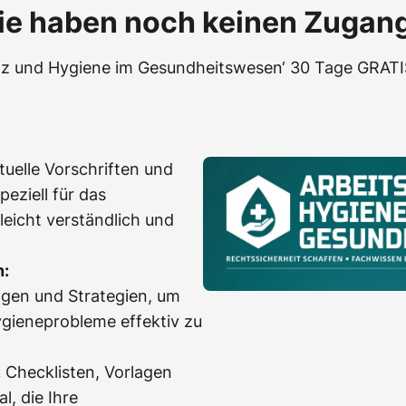
ie haben noch keinen Zugan
utz und Hygiene im Gesundheitswesen‘ 30 Tage GRATIS
uelle Vorschriften und
peziell für das
eicht verständlich und
n:
gen und Strategien, um
ygieneprobleme effektiv zu
:
Checklisten, Vorlagen
l, die Ihre