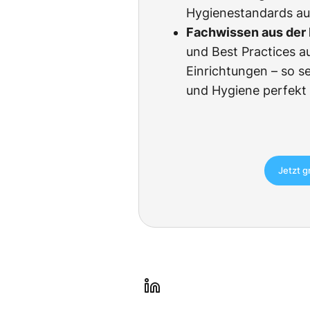
Hygienestandards au
Fachwissen aus der 
und Best Practices a
Einrichtungen – so s
und Hygiene perfekt
Jetzt g
l