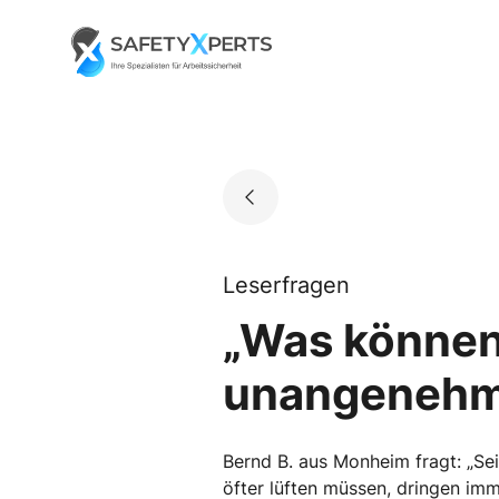
Skip
to
Go to landing page.
content
Leserfragen
„Was können
unangenehm
Bernd B. aus Monheim fragt: „Sei
öfter lüften müssen, dringen im