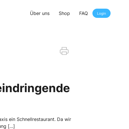
Über uns
Shop
FAQ
Login
eindringende
xis ein Schnellrestaurant. Da wir
ung […]