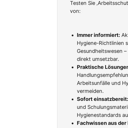
Testen Sie ‚Arbeitssch
von:
Immer informiert:
Akt
Hygiene-Richtlinien s
Gesundheitswesen – l
direkt umsetzbar.
Praktische Lösunge
Handlungsempfehlun
Arbeitsunfälle und H
vermeiden.
Sofort einsatzbereit
und Schulungsmateria
Hygienestandards au
Fachwissen aus der 