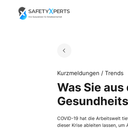
Skip
to
Go to landing page.
content
Kurzmeldungen / Trends
Was Sie aus
Gesundheits
COVID-19 hat die Arbeitswelt tief
dieser Krise ableiten lassen, um