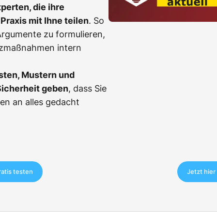
erten, die ihre
Praxis mit Ihne teilen
. So
, Argumente zu formulieren,
tzmaßnahmen intern
sten, Mustern und
Sicherheit geben
, dass Sie
en an alles gedacht
ratis testen
Jetzt hier