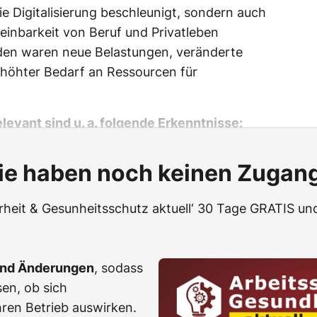
die Digitalisierung beschleunigt, sondern auch
einbarkeit von Beruf und Privatleben
den waren neue Belastungen, veränderte
rhöhter Bedarf an Ressourcen für
elevant sind u. a. folgende Erkenntnisse:
ie haben noch keinen Zugan
erheit & Gesunheitsschutz aktuell‘ 30 Tage GRATIS und
und Änderungen
, sodass
en, ob sich
ren Betrieb auswirken.