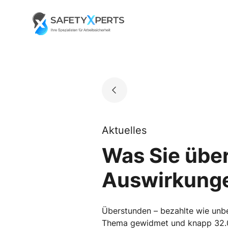
Skip
to
Go to landing page.
content
Aktuelles
Was Sie über
Auswirkunge
Überstunden – bezahlte wie unbe
Thema gewidmet und knapp 32.00