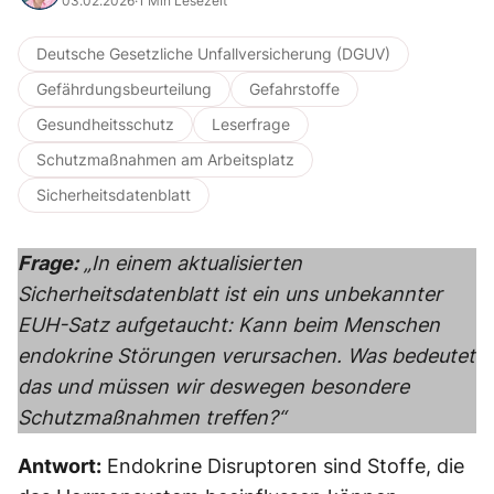
03.02.2026
·
1 Min Lesezeit
Deutsche Gesetzliche Unfallversicherung (DGUV)
Gefährdungsbeurteilung
Gefahrstoffe
Gesundheitsschutz
Leserfrage
Schutzmaßnahmen am Arbeitsplatz
Sicherheitsdatenblatt
Frage:
„In einem aktualisierten
Sicherheitsdatenblatt ist ein uns unbekannter
EUH-Satz aufgetaucht: Kann beim Menschen
endokrine Störungen verursachen. Was bedeutet
das und müssen wir deswegen besondere
Schutzmaßnahmen treffen?“
Antwort:
Endokrine Disruptoren sind Stoffe, die