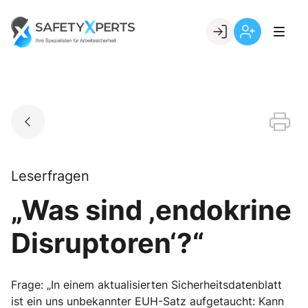
Skip
to
Go to landing page.
content
Willkommen
Registrierung
bei
per
SafetyXperts
Kundennumme
Leserfragen
„Was sind ‚endokrine
Disruptoren‘?“
Frage: „In einem aktualisierten Sicherheitsdatenblatt
ist ein uns unbekannter EUH-Satz aufgetaucht: Kann