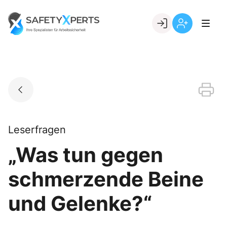
Skip
to
Go to landing page.
content
Willkommen
Registrierung
bei
per
SafetyXperts
Kundennumme
Leserfragen
„Was tun gegen
schmerzende Beine
und Gelenke?“