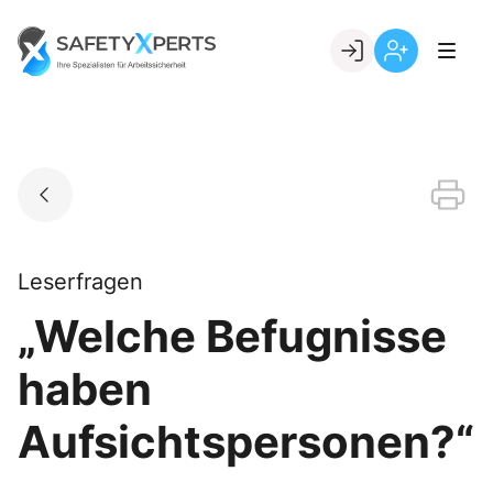
Skip
to
Go to landing page.
content
Willkommen
Registrierung
bei
per
SafetyXperts
Kundennumme
Leserfragen
„Welche Befugnisse
haben
Aufsichtspersonen?“