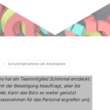
Schutzmaßnahmen am Arbeitsplatz
os hat ein Teammitglied Schimmel entdeckt.
it der Beseitigung beauftragt, aber bis
ile. Kann das Büro so weiter genutzt
ssnahmen für das Personal ergreifen und,