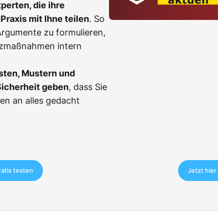
erten, die ihre
Praxis mit Ihne teilen
. So
, Argumente zu formulieren,
tzmaßnahmen intern
sten, Mustern und
Sicherheit geben
, dass Sie
en an alles gedacht
ratis testen
Jetzt hier