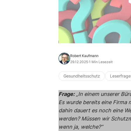
Robert Kaufmann
29.12.2025
·
1 Min Lesezeit
Gesundheitsschutz
Leserfrage
Frage:
„In einem unserer Bür
Es wurde bereits eine Firma m
dahin dauert es noch eine We
werden? Müssen wir Schutzma
wenn ja, welche?“