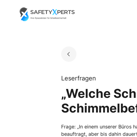
Skip
to
Go to landing page.
content
Leserfragen
„Welche Sch
Schimmelbefa
Frage: „In einem unserer Büros h
beauftragt, aber bis dahin dauer