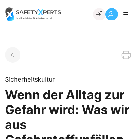
Skip
to
Go to landing page.
content
Willkommen
Registrierung
bei
per
SafetyXperts
Kundennumme
Sicherheitskultur
Wenn der Alltag zur
Gefahr wird: Was wir
aus