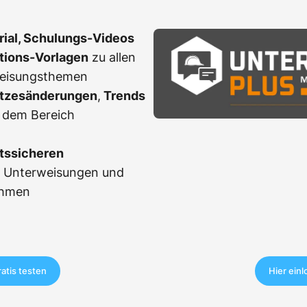
erial, Schulungs-Videos
ations-Vorlagen
zu allen
weisungsthemen
tzesänderungen
,
Trends
 dem Bereich
tssicheren
r Unterweisungen und
ahmen
ratis testen
Hier ein