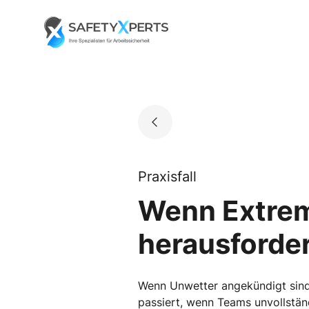
Skip
to
Go to landing page.
content
Praxisfall
Wenn Extrem
herausforde
Wenn Unwetter angekündigt sind,
passiert, wenn Teams unvollstän