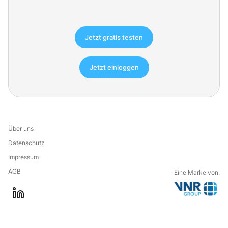
Jetzt gratis testen
Jetzt einloggen
Über uns
Datenschutz
Impressum
AGB
Eine Marke von:
G
l
o
i
t