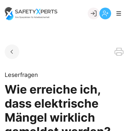
Skip
to
Go to landing page.
content
Willkommen
Registrierung
bei
per
SafetyXperts
Kundennumme
Leserfragen
Wie erreiche ich,
dass elektrische
Mängel wirklich