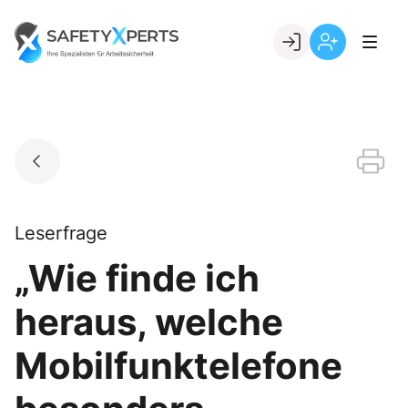
Skip
to
Go to landing page.
content
Willkommen
Registrierung
bei
per
SafetyXperts
Kundennumme
Leserfrage
„Wie finde ich
heraus, welche
Mobilfunktelefone