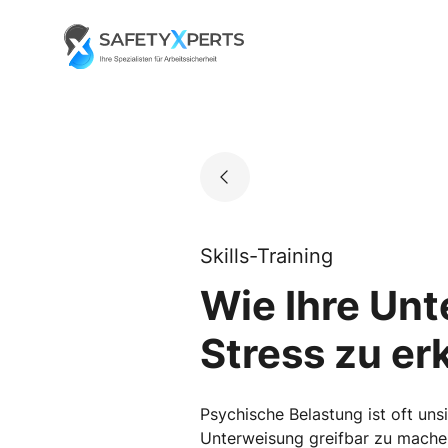
Skip
to
Go to landing page.
content
Skills-Training
Wie Ihre Un
Stress zu e
Psychische Belastung ist oft uns
Unterweisung greifbar zu mache