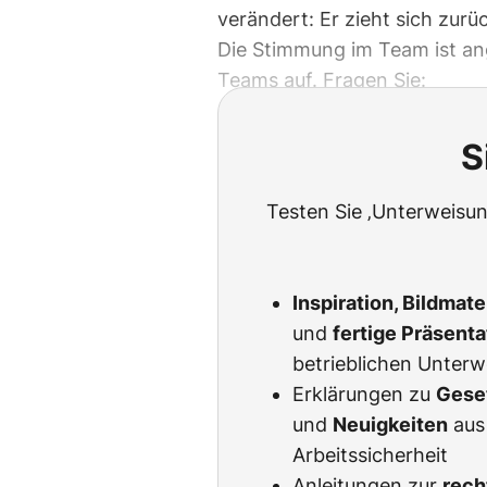
verändert: Er zieht sich zurüc
Die Stimmung im Team ist ang
Teams auf. Fragen Sie:
S
Testen Sie ‚Unterweisun
Inspiration, Bildmat
und
fertige Präsent
betrieblichen Unter
Erklärungen zu
Gese
und
Neuigkeiten
aus
Arbeitssicherheit
Anleitungen zur
rech