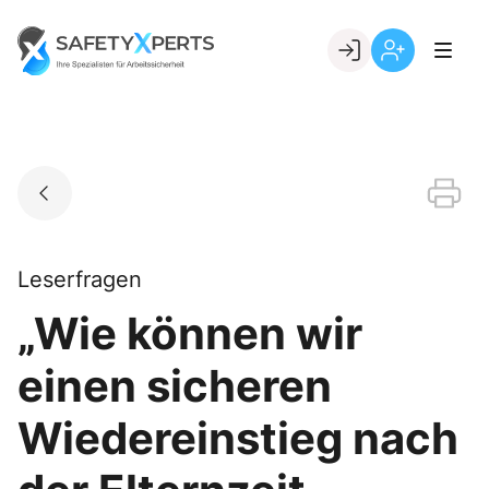
Skip
to
Go to landing page.
content
Willkommen
Registrierung
bei
per
SafetyXperts
Kundennumme
Leserfragen
„Wie können wir
einen sicheren
Wiedereinstieg nach