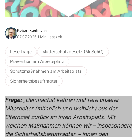
Robert Kaufmann
07.07.2026
·
1 Min Lesezeit
Leserfrage
Mutterschutzgesetz (MuSchG)
Prävention am Arbeitsplatz
Schutzmaßnahmen am Arbeitsplatz
Sicherheitsbeauftragter
Frage:
„Demnächst kehren mehrere unserer
Mitarbeiter (männlich und weiblich) aus der
Elternzeit zurück an ihren Arbeitsplatz. Mit
welchen Maßnahmen können wir – insbesondere
die Sicherheitsbeauftragten – ihnen den