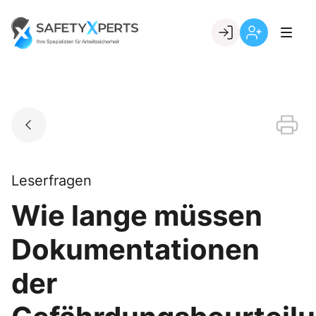
Skip
to
Go to landing page.
content
Willkommen
Registrierung
bei
per
SafetyXperts
Kundennumme
Leserfragen
Wie lange müssen
Dokumentationen
der