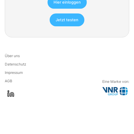
Hier einloggen
Jetzt testen
Über uns
Datenschutz
Impressum
AGB
Eine Marke von:
G
l
o
i
t
n
o
k
t
e