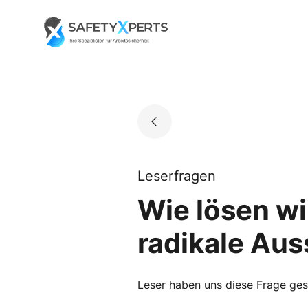
Skip
to
Go to landing page.
content
Leserfragen
Wie lösen wir
radikale Aus
Leser haben uns diese Frage geste