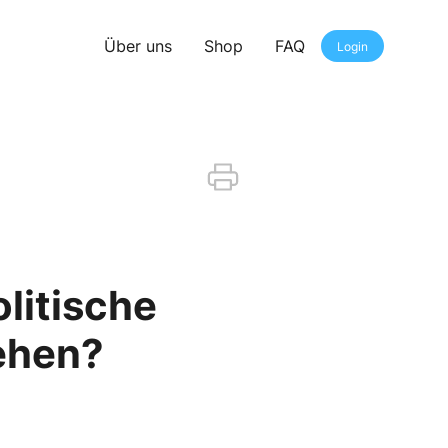
Über uns
Shop
FAQ
Login
olitische
tehen?