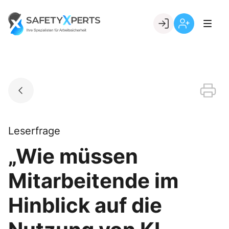
Skip
to
Go to landing page.
content
Willkommen
Registrierung
bei
per
SafetyXperts
Kundennumme
Leserfrage
„Wie müssen
Mitarbeitende im
Hinblick auf die