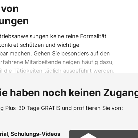
l von
sungen
triebsanweisungen keine reine Formalität
e konkret schützen und wichtige
gbar machen. Gehen Sie besonders auf den
erfahrene Mitarbeitende neigen häufig dazu,
l die Tätigkeiten täglich ausgeführt werden.
ie haben noch keinen Zugan
g Plus‘ 30 Tage GRATIS und profitieren Sie von:
erial, Schulungs-Videos