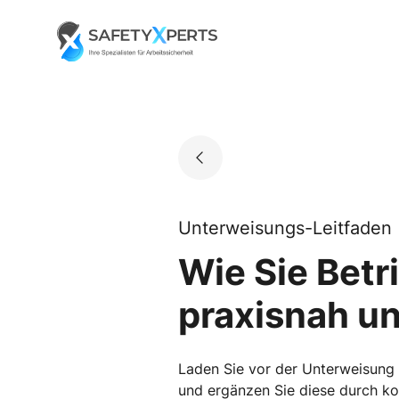
Skip
to
Go to landing page.
content
Unterweisungs-Leitfaden
Wie Sie Bet
praxisnah u
Laden Sie vor der Unterweisung d
und ergänzen Sie diese durch kon