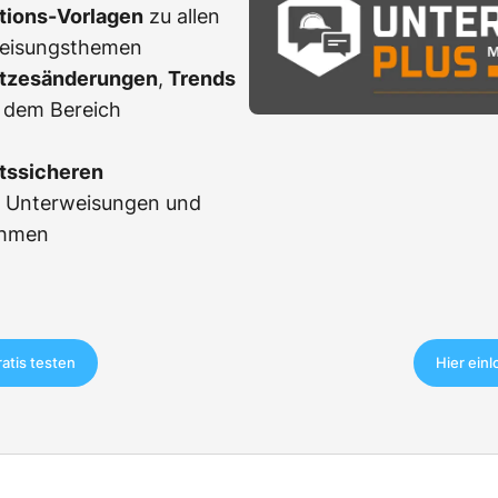
ations-Vorlagen
zu allen
weisungsthemen
tzesänderungen
,
Trends
 dem Bereich
tssicheren
r Unterweisungen und
ahmen
ratis testen
Hier ein