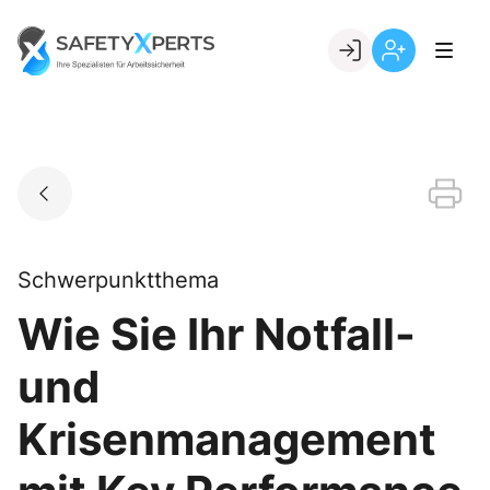
Skip
to
Go to landing page.
content
Willkommen
Registrierung
bei
per
SafetyXperts
Kundennumme
Schwerpunktthema
Wie Sie Ihr Notfall-
und
Krisenmanagement