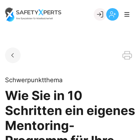
Skip
to
Go to landing page.
content
Willkommen
Registrierung
bei
per
SafetyXperts
Kundennumme
Schwerpunktthema
Wie Sie in 10
Schritten ein eigenes
Mentoring-