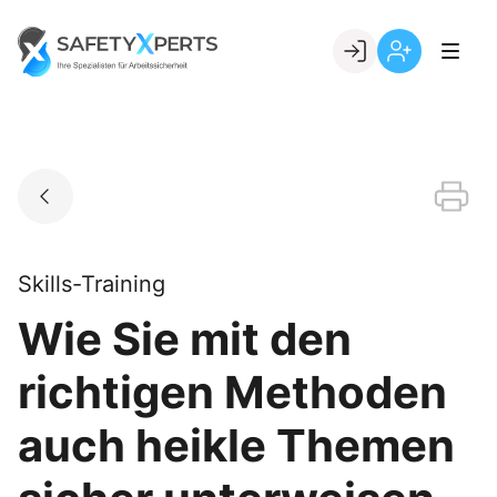
Skip
to
Go to landing page.
content
Willkommen
Registrierung
bei
per
SafetyXperts
Kundennumme
Skills-Training
Wie Sie mit den
richtigen Methoden
auch heikle Themen