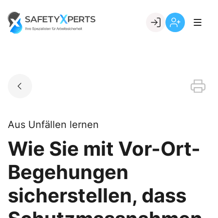
Skip
to
Go to landing page.
content
Willkommen
Registrierung
bei
per
SafetyXperts
Kundennumme
Aus Unfällen lernen
Wie Sie mit Vor-Ort-
Begehungen
sicherstellen, dass