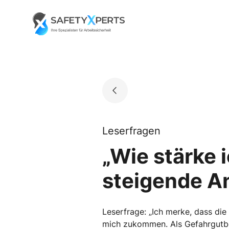
Skip
to
Go to landing page.
content
Leserfragen
„Wie stärke 
steigende A
Leserfrage: „Ich merke, dass di
mich zukommen. Als Gefahrgutbea