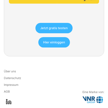
Jetzt gratis testen
Hier einloggen
Über uns
Datenschutz
Impressum
AGB
Eine Marke von:
G
l