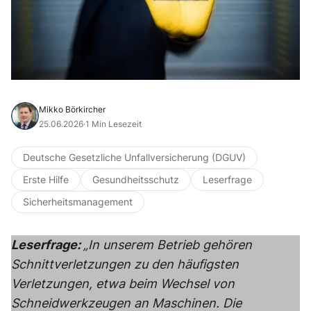
Mikko Börkircher
25.06.2026
·
1 Min Lesezeit
Deutsche Gesetzliche Unfallversicherung (DGUV)
Erste Hilfe
Gesundheitsschutz
Leserfrage
Sicherheitsmanagement
Leserfrage:
„In unserem Betrieb gehören
Schnittverletzungen zu den häufigsten
Verletzungen, etwa beim Wechsel von
Schneidwerkzeugen an Maschinen. Die