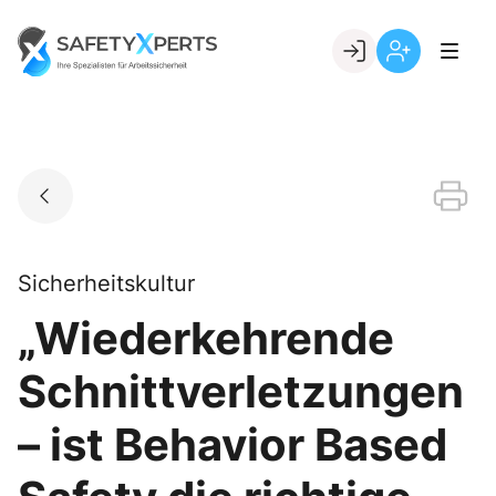
Skip
to
Go to landing page.
content
Willkommen
Registrierung
bei
per
SafetyXperts
Kundennumme
Sicherheitskultur
„Wiederkehrende
Schnittverletzungen
– ist Behavior Based