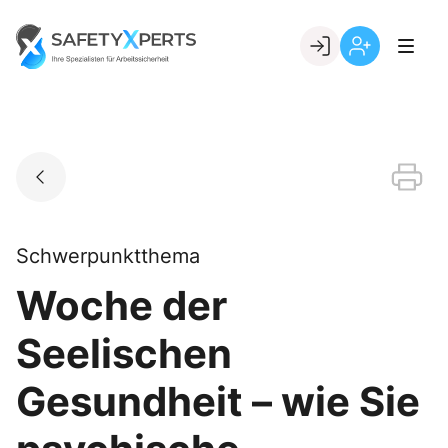
Skip
to
Go to landing page.
content
Willkommen
Registrierung
bei
per
SafetyXperts
Kundennumme
Schwerpunktthema
Woche der
Seelischen
Gesundheit – wie Sie