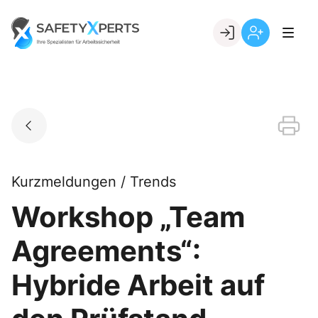
Skip
to
Go to landing page.
content
Willkommen
Registrierung
bei
per
SafetyXperts
Kundennumme
Kurzmeldungen / Trends
Workshop „Team
Agreements“:
Hybride Arbeit auf