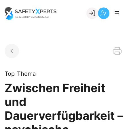
Skip
to
Go to landing page.
content
Willkommen
Registrierung
bei
per
SafetyXperts
Kundennumme
Top-Thema
Zwischen Freiheit
und
Dauerverfügbarkeit –