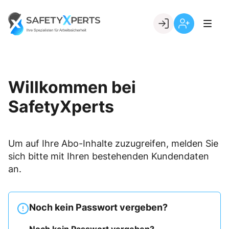
Skip
to
Go to landing page.
content
Willkommen
Registrierung
bei
per
SafetyXperts
Kundennumme
Willkommen bei
SafetyXperts
Um auf Ihre Abo-Inhalte zuzugreifen, melden Sie
sich bitte mit Ihren bestehenden Kundendaten
an.
Noch kein Passwort vergeben?