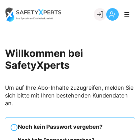
Skip
to
Go to landing page.
content
Willkommen
Registrierung
bei
per
SafetyXperts
Kundennumme
Willkommen bei
SafetyXperts
Um auf Ihre Abo-Inhalte zuzugreifen, melden Sie
sich bitte mit Ihren bestehenden Kundendaten
an.
Noch kein Passwort vergeben?