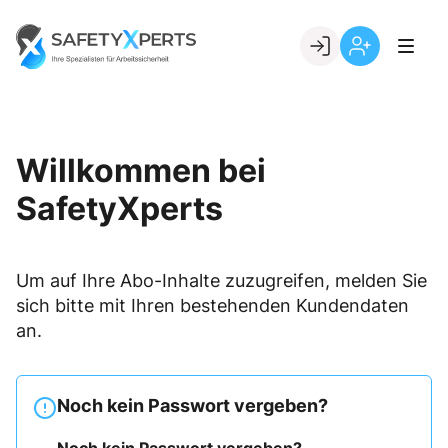
Skip
to
Go to landing page.
content
Willkommen
Registrierung
bei
per
SafetyXperts
Kundennumme
Willkommen bei
SafetyXperts
Um auf Ihre Abo-Inhalte zuzugreifen, melden Sie
sich bitte mit Ihren bestehenden Kundendaten
an.
Noch kein Passwort vergeben?