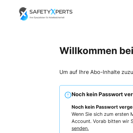
Skip
to
Go to landing page.
content
Willkommen bei
Um auf Ihre Abo-Inhalte zuzu
Noch kein Passwort ve
Noch kein Passwort verg
Wenn Sie sich zum ersten M
Account. Vorab bitten wir S
senden.