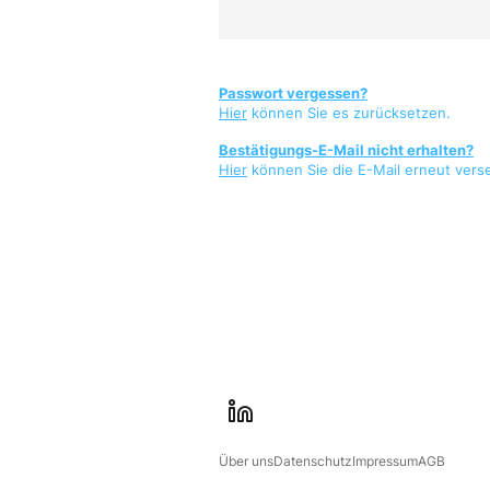
Passwort vergessen?
Hier
können Sie es zurücksetzen.
Bestätigungs-E-Mail nicht erhalten?
Hier
können Sie die E-Mail erneut vers
l
i
Über uns
Datenschutz
Impressum
AGB
n