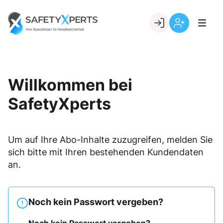
Skip
to
Go to landing page.
content
Willkommen
Registrierung
bei
per
SafetyXperts
Kundennumme
Willkommen bei
SafetyXperts
Um auf Ihre Abo-Inhalte zuzugreifen, melden Sie
sich bitte mit Ihren bestehenden Kundendaten
an.
Noch kein Passwort vergeben?