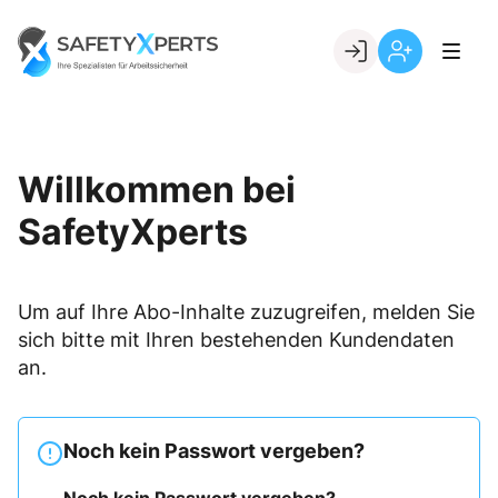
Skip
to
Go to landing page.
content
Willkommen
Registrierung
bei
per
SafetyXperts
Kundennumme
Willkommen bei
SafetyXperts
Um auf Ihre Abo-Inhalte zuzugreifen, melden Sie
sich bitte mit Ihren bestehenden Kundendaten
an.
Noch kein Passwort vergeben?