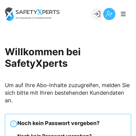
Skip
to
Go to landing page.
content
Willkommen
Registrierung
bei
per
SafetyXperts
Kundennumme
Willkommen bei
SafetyXperts
Um auf Ihre Abo-Inhalte zuzugreifen, melden Sie
sich bitte mit Ihren bestehenden Kundendaten
an.
Noch kein Passwort vergeben?