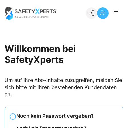
Skip
to
Go to landing page.
content
Willkommen
Registrierung
bei
per
SafetyXperts
Kundennumme
Willkommen bei
SafetyXperts
Um auf Ihre Abo-Inhalte zuzugreifen, melden Sie
sich bitte mit Ihren bestehenden Kundendaten
an.
Noch kein Passwort vergeben?