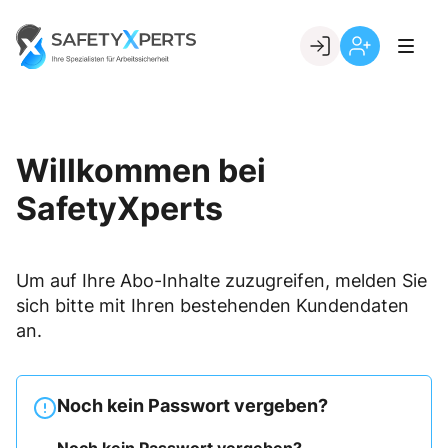
Skip
to
Go to landing page.
content
Willkommen
Registrierung
bei
per
SafetyXperts
Kundennumme
Willkommen bei
SafetyXperts
Um auf Ihre Abo-Inhalte zuzugreifen, melden Sie
sich bitte mit Ihren bestehenden Kundendaten
an.
Noch kein Passwort vergeben?