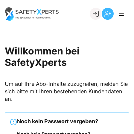
Skip
to
Go to landing page.
content
Willkommen
Registrierung
bei
per
SafetyXperts
Kundennumme
Willkommen bei
SafetyXperts
Um auf Ihre Abo-Inhalte zuzugreifen, melden Sie
sich bitte mit Ihren bestehenden Kundendaten
an.
Noch kein Passwort vergeben?