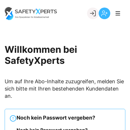
Skip
to
Go to landing page.
content
Willkommen
Registrierung
bei
per
SafetyXperts
Kundennumme
Willkommen bei
SafetyXperts
Um auf Ihre Abo-Inhalte zuzugreifen, melden Sie
sich bitte mit Ihren bestehenden Kundendaten
an.
Noch kein Passwort vergeben?