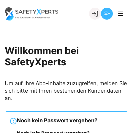
Skip
to
Go to landing page.
content
Willkommen
Registrierung
bei
per
SafetyXperts
Kundennumme
Willkommen bei
SafetyXperts
Um auf Ihre Abo-Inhalte zuzugreifen, melden Sie
sich bitte mit Ihren bestehenden Kundendaten
an.
Noch kein Passwort vergeben?