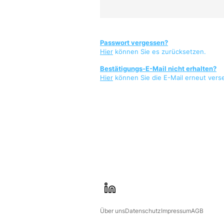
Passwort vergessen?
Hier
können Sie es zurücksetzen.
Bestätigungs-E-Mail nicht erhalten?
Hier
können Sie die E-Mail erneut vers
l
i
Über uns
Datenschutz
Impressum
AGB
n