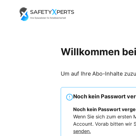
Skip
to
Go to landing page.
content
Willkommen bei
Um auf Ihre Abo-Inhalte zuzu
Noch kein Passwort ve
Noch kein Passwort verg
Wenn Sie sich zum ersten M
Account. Vorab bitten wir S
senden.