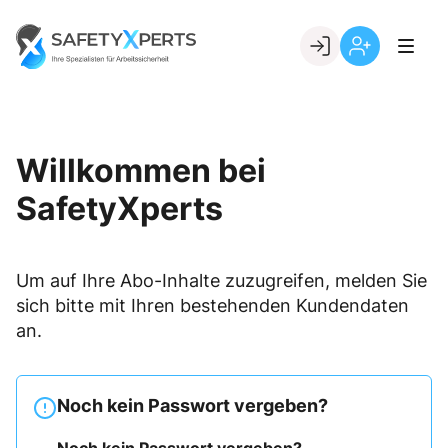
Skip
to
Go to landing page.
content
Willkommen
Registrierung
bei
per
SafetyXperts
Kundennumme
Willkommen bei
SafetyXperts
Um auf Ihre Abo-Inhalte zuzugreifen, melden Sie
sich bitte mit Ihren bestehenden Kundendaten
an.
Noch kein Passwort vergeben?