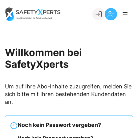
Skip
to
Go to landing page.
content
Willkommen
Registrierung
bei
per
SafetyXperts
Kundennumme
Willkommen bei
SafetyXperts
Um auf Ihre Abo-Inhalte zuzugreifen, melden Sie
sich bitte mit Ihren bestehenden Kundendaten
an.
Noch kein Passwort vergeben?