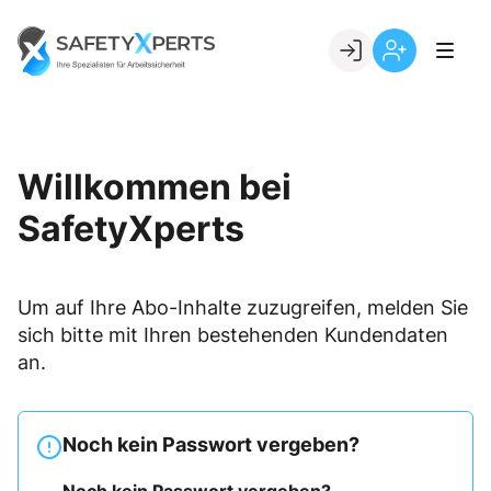
Skip
to
Go to landing page.
content
Willkommen
Registrierung
bei
per
SafetyXperts
Kundennumme
Willkommen bei
SafetyXperts
Um auf Ihre Abo-Inhalte zuzugreifen, melden Sie
sich bitte mit Ihren bestehenden Kundendaten
an.
Noch kein Passwort vergeben?