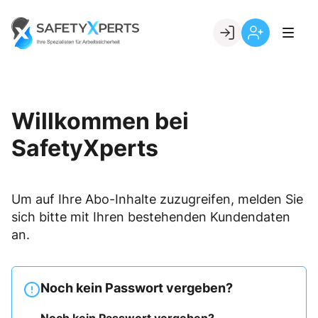
Skip
to
Go to landing page.
content
Willkommen
Registrierung
bei
per
SafetyXperts
Kundennumme
Willkommen bei
SafetyXperts
Um auf Ihre Abo-Inhalte zuzugreifen, melden Sie
sich bitte mit Ihren bestehenden Kundendaten
an.
Noch kein Passwort vergeben?